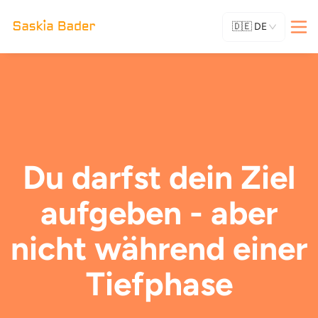
🇩🇪
DE
Du darfst dein Ziel
aufgeben - aber
nicht während einer
Tiefphase