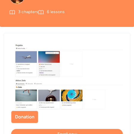
3
chapters
6
lessons
Donation