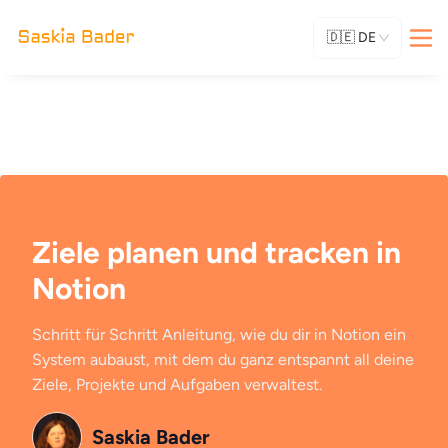
🇩🇪
DE
Ziele planen und tracken in
Notion
Schritt für Schritt Anleitung, wie du dir in Notion ein
System aubaust, mit dem du ganz entspannt all deine
Ziele, Projekte und Aufgaben verwaltest.
Saskia Bader