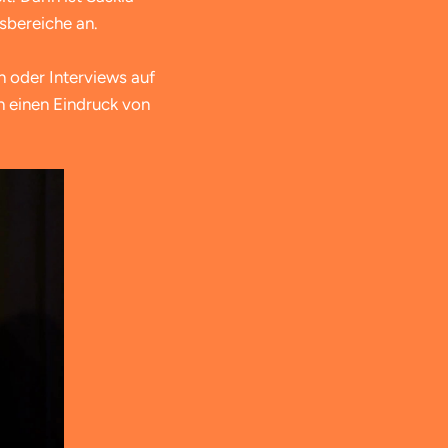
sbereiche an.
n oder Interviews auf
h einen Eindruck von