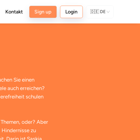
Kontakt
Sign up
Login
🇩🇪
DE
uchen Sie einen
ele auch erreichen?
erefreiheit schulen
ne Themen, oder? Aber
 Hindernisse zu
. Darin ist Saskia