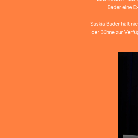
Bader eine E
Saskia Bader hält ni
der Bühne zur Verfü