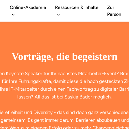
Online-Akademie
Ressourcen & Inhalte
Zur
Person
Vorträge, die begeistern
en Keynote Speaker für Ihr nächstes Mitarbeiter-Event? Bra
 für Ihre Führungskräfte, damit diese die hoch gesteckten Zi
hre IT-Mitarbeiter durch einen Fachvortrag zu digitaler Barri
lassen? All das ist bei Saskia Bader möglich.
rierefreiheit und Diversity - das sind doch ganz verschiede
s gemeinsam: Es geht immer darum, Barrieren abzubauen und
dem Weg zum eigenen Erfolg oder zu mehr Chancengleichheit